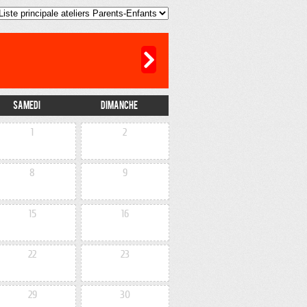
Samedi
Dimanche
1
2
8
9
15
16
22
23
29
30