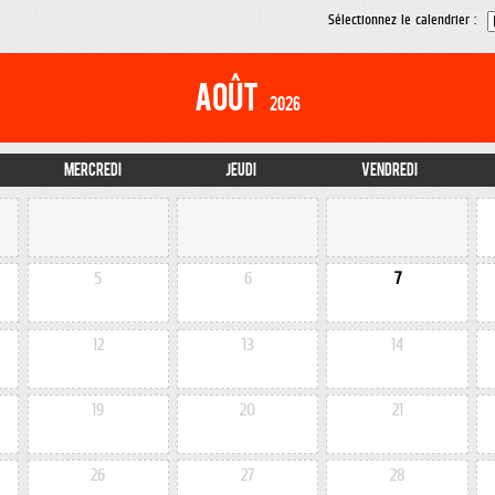
Sélectionnez le calendrier :
Août
2026
Mercredi
Jeudi
Vendredi
5
6
7
12
13
14
19
20
21
26
27
28