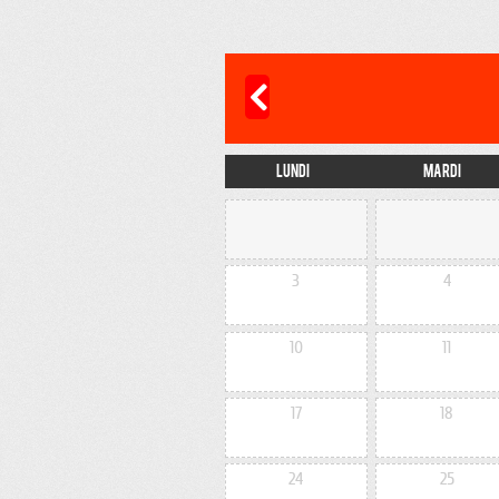
Lundi
Mardi
3
4
10
11
17
18
24
25